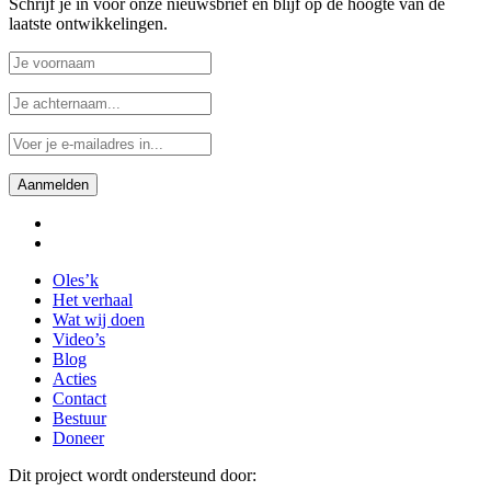
Schrijf je in voor onze nieuwsbrief en blijf op de hoogte van de
laatste ontwikkelingen.
facebook
instagram
Close
Oles’k
Menu
Het verhaal
Wat wij doen
Video’s
Blog
Acties
Contact
Bestuur
Doneer
Dit project wordt ondersteund door: