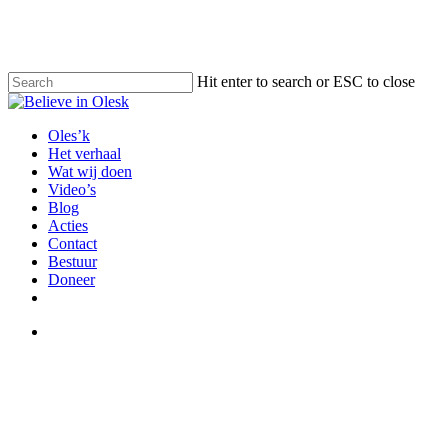
Skip
to
main
content
Hit enter to search or ESC to close
Close
Search
Menu
Oles’k
Het verhaal
Wat wij doen
Video’s
Blog
Acties
Contact
Bestuur
Doneer
facebook
instagram
email
Menu